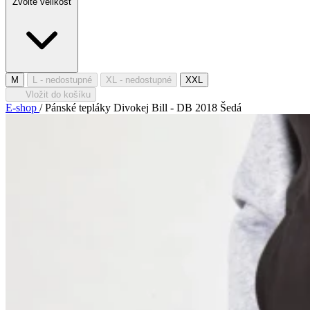
Zvolte velikost
M
L
- nedostupné
XL
- nedostupné
XXL
Vložit do košíku
E-shop
/
Pánské tepláky Divokej Bill - DB 2018 Šedá