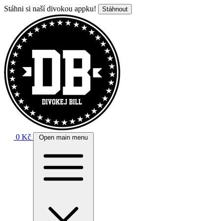
Stáhni si naší divokou appku!
Stáhnout
0 Kč
Open main menu