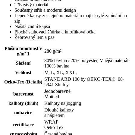
Třívrstvý materiál
Současný střih a moderní design
Lepené kapsy ze stejného materiálu mají skryté zapínání na
zip
Našitá zadní kapsa
Plochá stahovací šňůrka a knoflíková očka
Žebrovaný lem a pas
Plošná hmotnost v
280 g/m²
g/m² 1
80% bavlna / 20% polyester, Vnější materiál:
Složení
100% bavlna
Velikost
M, L, XL, XXL,
STANDARD 100 by OEKO-TEX®: 08-
Oeko-Tex (Details)
5941 Shirley
Jednobarevné
barevnost
Mottled
kalhoty (druh)
Kalhoty na jogging
Dlouhé kalhoty
nohavice
s nápletem
WRAP
certifikace
Oeko-Tex
zpracovávám
Česaná bavlna