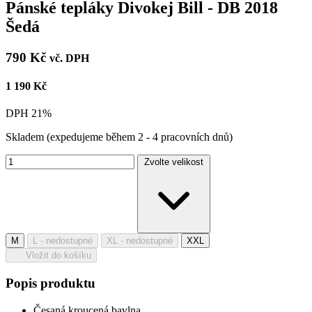
Pánské tepláky Divokej Bill - DB 2018
Šedá
790 Kč
vč. DPH
1 190 Kč
DPH 21%
Skladem
(expedujeme během 2 - 4 pracovních dnů)
Zvolte velikost
M
L
- nedostupné
XL
- nedostupné
XXL
Vložit do košíku
Popis produktu
Česaná kroucená bavlna