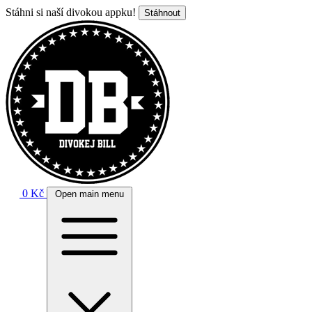
Stáhni si naší divokou appku!
Stáhnout
0 Kč
Open main menu