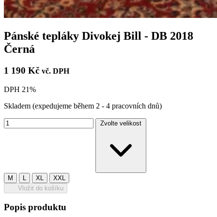
Pánské tepláky Divokej Bill - DB 2018
Černá
1 190 Kč
vč. DPH
DPH 21%
Skladem
(expedujeme během 2 - 4 pracovních dnů)
Zvolte velikost
M
L
XL
XXL
Vložit do košíku
Popis produktu