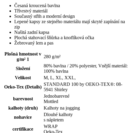
Česaná kroucená bavlna
Třívrstvý materiál
Současný střih a moderní design
Lepené kapsy ze stejného materiálu mají skryté zapínání na
zip
Našitá zadní kapsa
Plochá stahovací šňůrka a knoflíková očka
Žebrovaný lem a pas
Plošná hmotnost v
280 g/m²
g/m² 1
80% bavlna / 20% polyester, Vnější materiál:
Složení
100% bavlna
Velikost
M, L, XL, XXL,
STANDARD 100 by OEKO-TEX®: 08-
Oeko-Tex (Details)
5941 Shirley
Jednobarevné
barevnost
Mottled
kalhoty (druh)
Kalhoty na jogging
Dlouhé kalhoty
nohavice
s nápletem
WRAP
certifikace
Oeko-Tex