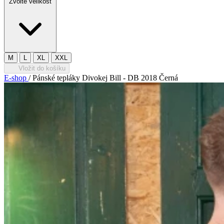
Zvolte velikost
M
L
XL
XXL
Vložit do košíku
E-shop
/
Pánské tepláky Divokej Bill - DB 2018 Černá