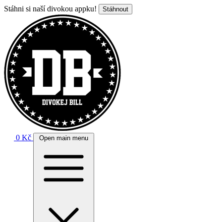
Stáhni si naší divokou appku!
Stáhnout
0 Kč
Open main menu