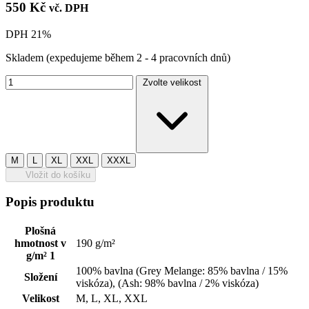
550 Kč
vč. DPH
DPH 21%
Skladem
(expedujeme během 2 - 4 pracovních dnů)
Zvolte velikost
M
L
XL
XXL
XXXL
Vložit do košíku
Popis produktu
Plošná
hmotnost v
190 g/m²
g/m² 1
100% bavlna (Grey Melange: 85% bavlna / 15%
Složení
viskóza), (Ash: 98% bavlna / 2% viskóza)
Velikost
M, L, XL, XXL