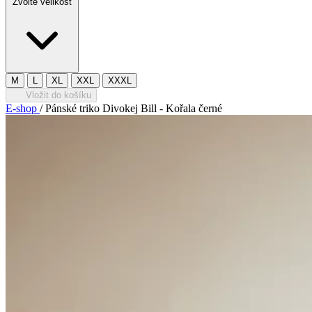
Zvolte velikost
M
L
XL
XXL
XXXL
Vložit do košíku
E-shop
/
Pánské triko Divokej Bill - Kořala černé