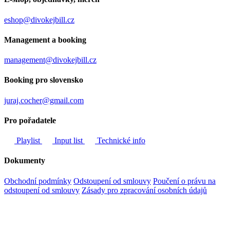
eshop@divokejbill.cz
Management a booking
management@divokejbill.cz
Booking pro slovensko
juraj.cocher@gmail.com
Pro pořadatele
Playlist
Input list
Technické info
Dokumenty
Obchodní podmínky
Odstoupení od smlouvy
Poučení o právu na
odstoupení od smlouvy
Zásady pro zpracování osobních údajů