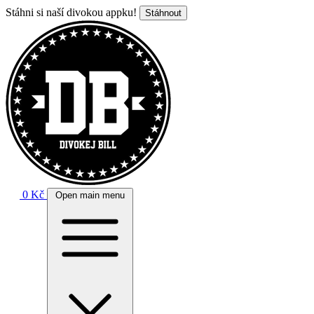
Stáhni si naší divokou appku!
Stáhnout
0 Kč
Open main menu