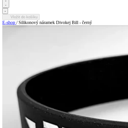
-
-
Vložit do košíku
E-shop
/
Silikonový náramek Divokej Bill - černý