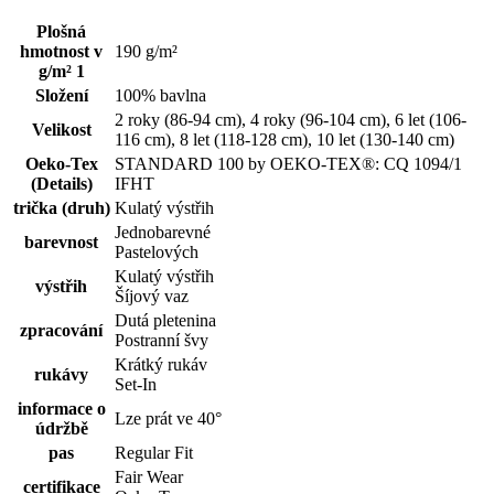
Plošná
hmotnost v
190 g/m²
g/m² 1
Složení
100% bavlna
2 roky (86-94 cm), 4 roky (96-104 cm), 6 let (106-
Velikost
116 cm), 8 let (118-128 cm), 10 let (130-140 cm)
Oeko-Tex
STANDARD 100 by OEKO-TEX®: CQ 1094/1
(Details)
IFHT
trička (druh)
Kulatý výstřih
Jednobarevné
barevnost
Pastelových
Kulatý výstřih
výstřih
Šíjový vaz
Dutá pletenina
zpracování
Postranní švy
Krátký rukáv
rukávy
Set-In
informace o
Lze prát ve 40°
údržbě
pas
Regular Fit
Fair Wear
certifikace