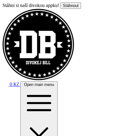
Stáhni si naší divokou appku!
Stáhnout
0 Kč
Open main menu