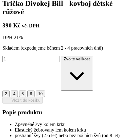
Tričko Divokej Bill - kovboj dětské
růžové
390 Kč
vč. DPH
DPH 21%
Skladem
(expedujeme během 2 - 4 pracovních dnů)
Zvolte velikost
2
4
6
8
10
Vložit do košíku
Popis produktu
Zpevněné švy kolem krku
Elastický žebrovaný lem kolem krku
postranní švy (2-6 let) nebo bez bočních švů (od 8 let)