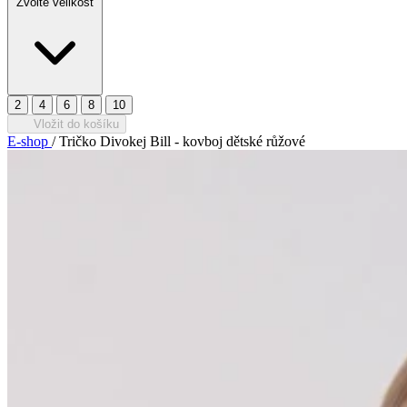
Zvolte velikost
2
4
6
8
10
Vložit do košíku
E-shop
/
Tričko Divokej Bill - kovboj dětské růžové