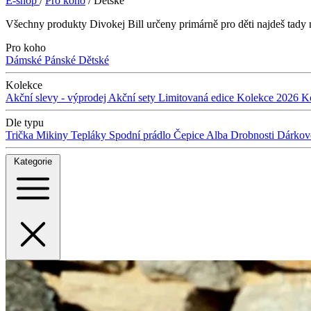
E-shop
/
Pro koho
/
Dětské
Všechny produkty Divokej Bill určeny primárně pro děti najdeš tady na 
Pro koho
Dámské
Pánské
Dětské
Kolekce
Akční slevy - výprodej
Akční sety
Limitovaná edice
Kolekce 2026
K
Dle typu
Trička
Mikiny
Tepláky
Spodní prádlo
Čepice
Alba
Drobnosti
Dárkov
Kategorie