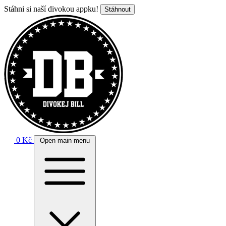
Stáhni si naší divokou appku!
Stáhnout
0 Kč
Open main menu