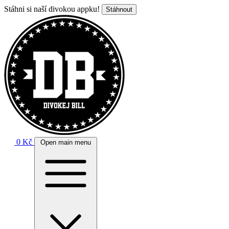
Stáhni si naší divokou appku!
Stáhnout
0 Kč
Open main menu