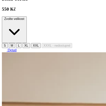
550 Kč
Zvolte velikost
S
M
L
XL
XXL
XXXL
- nedostupné
Detail