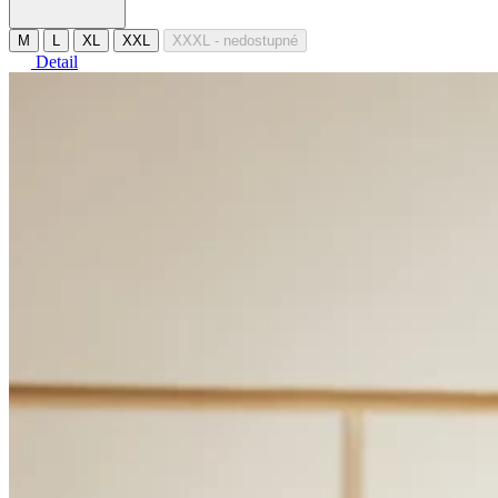
M
L
XL
XXL
XXXL
- nedostupné
Detail