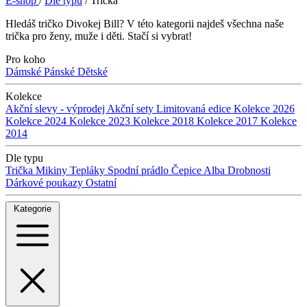
E-shop
/
Dle typu
/
Trička
Hledáš tričko Divokej Bill? V této kategorii najdeš všechna naše
trička pro ženy, muže i děti. Stačí si vybrat!
Pro koho
Dámské
Pánské
Dětské
Kolekce
Akční slevy - výprodej
Akční sety
Limitovaná edice
Kolekce 2026
Kolekce 2024
Kolekce 2023
Kolekce 2018
Kolekce 2017
Kolekce
2014
Dle typu
Trička
Mikiny
Tepláky
Spodní prádlo
Čepice
Alba
Drobnosti
Dárkové poukazy
Ostatní
Kategorie