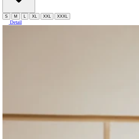
S
M
L
XL
XXL
XXXL
Detail